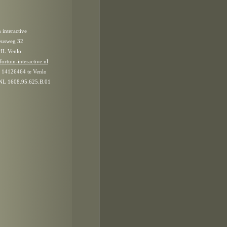
n interactive
eusweg 32
HL Venlo
ortuin-interactive.nl
. 14126464 te Venlo
L 1608.95.625.B.01