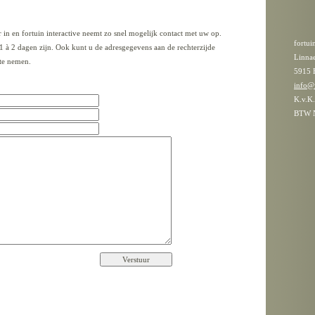
 in en fortuin interactive neemt zo snel mogelijk contact met uw op.
fortui
1 à 2 dagen zijn. Ook kunt u de adresgegevens aan de rechterzijde
Linna
te nemen.
5915 
info@f
K.v.K
BTW N