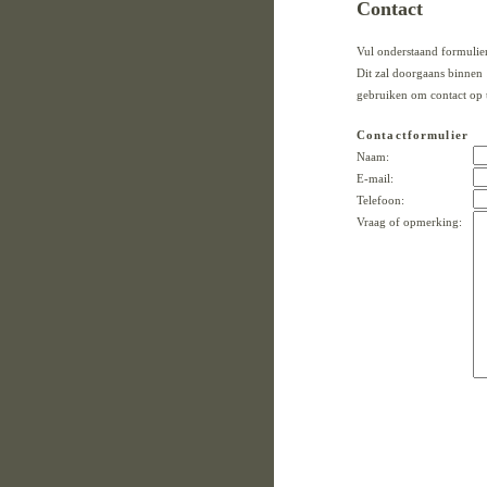
Contact
Vul onderstaand formulier
Dit zal doorgaans binnen 
gebruiken om contact op 
Contactformulier
Naam:
E-mail:
Telefoon:
Vraag of opmerking: